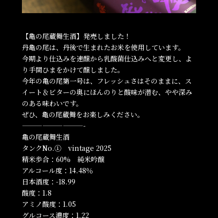
【亀の尾蔵舞生酒】発売しました！
丹亀の尾は、丹後で生まれたお米を使用しています。
今期より仕込みを速醸から乳酸菌仕込みへと変更し、よ
り手間ひまをかけて醸しました。
今年の亀の尾第一号は、フレッシュさはそのままに、ス
イート＆ビターの奥にほんのりと酸味が潜む、やや深み
のある味わいです。
ぜひ、亀の尾蔵舞をお楽しみください。
—————————-
亀の尾蔵舞生酒
タンクNo.① vintage 2025
精米歩合：60% 純米吟醸
アルコール度：14.48％
日本酒度：-18.99
酸度：1.8
アミノ酸度：1.05
グルコース濃度：1.22