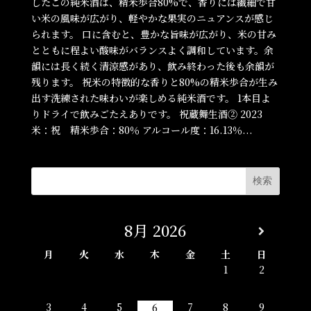
したこの純米酒は、精米歩合80%で、香りには繊細で甘
い米の風味が広がり、軽やかな果実のニュアンスが感じ
られます。 口に含むと、豊かな旨味が広がり、米の甘み
とともに程よい酸味がバランスよく調和しています。余
韻には長く続く清涼感があり、飲み終わった後も余韻が
残ります。 祝米の特徴的な香りと80%の精米歩合が生み
出す洗練された味わいが楽しめる純米酒です。 1本目よ
りドライで飲みごたえありです。 祝蔵舞生酒② 2023
米：祝 精米歩合：80％ アルコール度：16.13％...
8月
2026
月
火
水
木
金
土
日
1
2
3
4
5
7
8
9
6