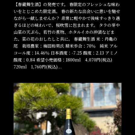
【春蔵舞生酒】の発売です。 春限定のフレッシュな味わ
いをとじこめた限定酒。 春の新たな出会いに思いを馳せ
ながら一献しませんか？ 非常に軽やかで後味すっきり過
ぎるほどの味わいで、桜吹雪に包まれます。 タラの芽や
山菜の天ぷら、若竹の煮物、ホタルイカの沖漬などま
た、菜の花のおしたしと共に。 春蔵舞生酒 米：丹亀の
尾 栽培農家：梅田和男氏 精米歩合：70％ 純米 アル
コール度：14.46％ 日本酒度：-7.25 酸度：2.13 アミノ
酸度：0.84 希望小売価格：1800ml 4,070円(税込)
720ml 1,760円(税込)...