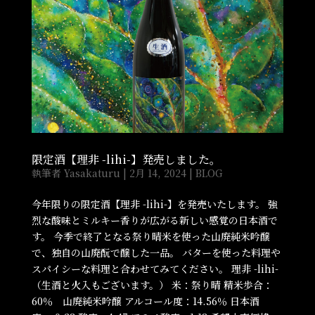
限定酒【理非 -lihi-】発売しました。
執筆者
Yasakaturu
|
2月 14, 2024
|
BLOG
今年限りの限定酒【理非 -lihi-】を発売いたします。 強
烈な酸味とミルキー香りが広がる新しい感覚の日本酒で
す。 今季で終了となる祭り晴米を使った山廃純米吟醸
で、独自の山廃酛で醸した一品。 バターを使った料理や
スパイシーな料理と合わせてみてください。 理非 -lihi-
（生酒と火入もございます。） 米：祭り晴 精米歩合：
60％ 山廃純米吟醸 アルコール度：14.56％ 日本酒