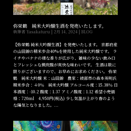
弥栄鶴 純米大吟醸生酒を発売いたします。
執筆者
Yasakaturu
|
2月 14, 2024
|
BLOG
【弥栄鶴 純米大吟醸生酒】を発売いたします。 京都府産
の山田錦の精米歩合40%を使用した純米大吟醸です。 ラ
イチやバナナの様な香りが広がり、雑味の少ない飲み口
とフレッシュな微炭酸が爽快な味わいです。 生酒は数に
限りがございますので、お早めにお求めください。 弥栄
鶴 純米大吟醸 米：山田錦 農家：綾部市の森本英明氏
精米歩合：４0％ 純米大吟醸 アルコール度：15.38％ 日
本酒度：-10.2 酸度：1.37 アミノ酸度：1.12 希望小売価
格：720ml 4,950円(税込) 少し気温が上がり春のよう
な陽気となりました。...