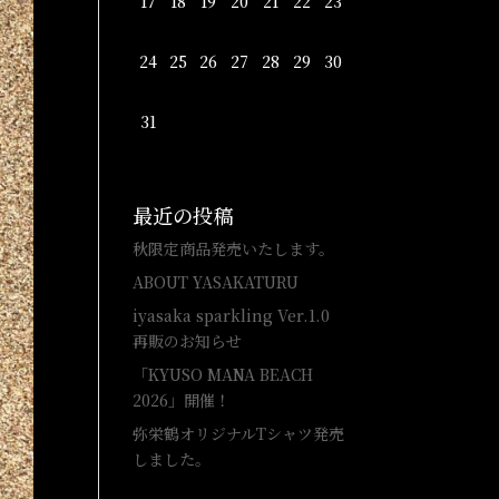
17
18
19
20
21
22
23
24
25
26
27
28
29
30
31
最近の投稿
秋限定商品発売いたします。
ABOUT YASAKATURU
iyasaka sparkling Ver.1.0
再販のお知らせ
「KYUSO MANA BEACH
2026」開催！
弥栄鶴オリジナルTシャツ発売
しました。