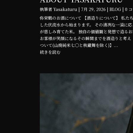
執筆者
Yasakaturu
|
7月 29, 2026
|
BLOG
| 0
弥栄鶴のお酒について 【酒造りについて】 私た
した伏流水から始まります。 その清冽な一滴に
が慈しみ育てた米。 独自の価値観と発想で造るお
お客様が笑顔になるその瞬間までを酒造りと考え 
ついて(山廃純米七〇と秋蔵舞を除く)】...
続きを読む