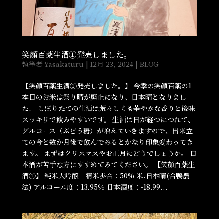
笑顔百薬生酒①発売しました。
執筆者
Yasakaturu
|
12月 23, 2024
|
BLOG
【笑顔百薬生酒①発売しました。】 今季の笑顔百薬の1
本目のお米は祭り晴が廃止になり、日本晴となりまし
た。 しぼりたての生酒は荒々しくも華やかな香りと後味
スッキリで飲みやすいです。 生酒は日が経つにつれて、
グルコース（ぶどう糖）が増えていきますので、出来立
ての今と数か月後で飲んでみるとかなり印象変わってき
ます。 まずはクリスマスやお正月にどうでしょうか。 日
本酒が苦手な方にすすめてみてください。 【笑顔百薬生
酒①】 純米大吟醸 精米歩合：50% 米:日本晴(合鴨農
法) アルコール度：13.95％ 日本酒度：-18.99...