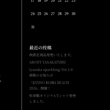
17
18
19
20
21
22
23
24
25
26
27
28
29
30
31
最近の投稿
秋限定商品発売いたします。
ABOUT YASAKATURU
iyasaka sparkling Ver.1.0
素
再販のお知らせ
ッ
「KYUSO MANA BEACH
2026」開催！
弥栄鶴オリジナルTシャツ発売
しました。