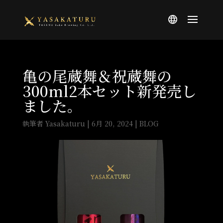
亀の尾蔵舞＆祝蔵舞の
300ml2本セット新発売し
ました。
執筆者
Yasakaturu
|
6月 20, 2024
|
BLOG