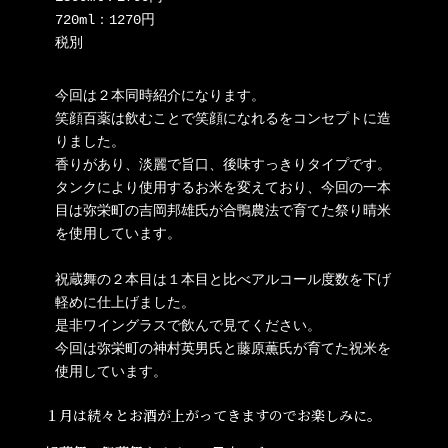
720ml：1270円

税別
今回は２本同時紹介になります。

笑顔百薬は飲むことで笑顔になれるをコンセプトに造
りました。 

香りがあり、淡麗で旨口、後味すっきりタイプです。

タンクにより使用するお米を変えており、今回の一本
目は弥栄町の吉岡邦雄氏が合鴨農法で育てた祭り晴米
を使用しています。 

祝蔵舞の２本目は１本目と比べアルコール度数を下げ
軽めに仕上げました。

是非ワイングラスで飲んで見てください。

今回は弥栄町の神村英男氏と藤原薫氏が育てた祝米を
使用しています。 
１月は続々とお酒が上がってきますのでお楽しみに。