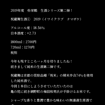
2019年度 弥栄鶴 生酒シリーズ第二弾！
祝蔵舞生酒① 2019（イワイクラブ ナマザケ）
アルコール度：18.56％
日本酒度：+2.73
1800ml：2700円
720ml：1270円
税別
今年も残すところ一ヶ月を切りましたね！
続きまして純米の生酒第二弾です。
祝蔵舞は京都の奨励品種「祝米」の精米歩合74％を使用
した純米酒で、
今回１本目にしようさせていただいたのは
亀の尾に続き網野町の梅田和男氏が手掛けるお米です。
シャープな香りと豊潤で豊かな味わいの無濾過生原酒で