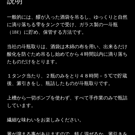
説明
一般的には、醪が入った酒袋を吊るし、ゆっくりと自然
に滴り落ちる雫をタンクで受け、ガラス製の一斗瓶
（18ℓ）に貯め、保管する方法です。
当社の斗瓶取りは、酒袋は木綿の布を用い、出来るだけ
酸化を防ぐため吊るし始めてから４時間以内に滴り落ち
たものだけをとります。
１タンク当たり、２瓶のみをとり４８時間－５℃で貯蔵
後、澱引きをし、瓶詰したものが斗瓶取りです。
上槽から一切ポンプを使わず、すべて手作業のみで瓶詰
しています。
繊細な味わいをお楽しみください。
澱が溜まる事がありますので、軽く混ぜるか、澱引きを