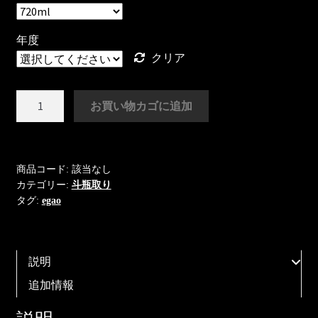
年度
クリア
笑
お買い物カゴに追加
顔
百
薬
斗
商品コード:
該当なし
カテゴリー:
斗瓶取り
瓶
タグ:
egao
取
り
720ml
個
説明
追加情報