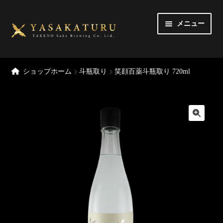
ナ
コ
メニュー
ビ
ン
ゲ
テ
ー
ン
トップページ
シ
ツ
ショップホーム
斗瓶取り
笑顔百薬斗瓶取り 720ml
ョ
へ
MY アカウント
ン
ス
へ
キ
カート
ス
ッ
キ
プ
チェックアウト
ッ
プ
定期購入
御利用規約
お問い合わせ