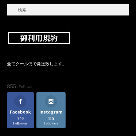
検
ログイン/登録
索:
メルマガ購読
全てクール便で発送致します。
855
Follows
Facebook
Instagram
740
115
Followers
Followers