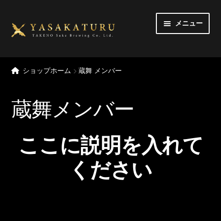
ナ
コ
メニュー
ビ
ン
ゲ
テ
ー
ン
トップページ
シ
ツ
ショップホーム
蔵舞 メンバー
ョ
へ
MY アカウント
ン
ス
蔵舞
メンバー
へ
キ
カート
ス
ッ
キ
プ
チェックアウト
ここに説明を入れて
ッ
プ
定期購入
ください
御利用規約
お問い合わせ