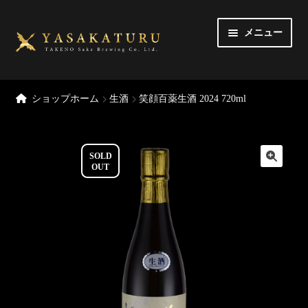
ナ
コ
メニュー
ビ
ン
ゲ
テ
ー
ン
トップページ
シ
ツ
ショップホーム
生酒
笑顔百薬生酒 2024 720ml
ョ
へ
MY アカウント
ン
ス
へ
キ
カート
SOLD
ス
ッ
OUT
キ
プ
チェックアウト
ッ
プ
定期購入
御利用規約
お問い合わせ