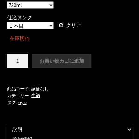
仕込タンク
クリア
在庫切れ
笑
お買い物カゴに追加
顔
百
薬
生
商品コード:
該当なし
カテゴリー:
生酒
酒
タグ:
egao
2024
720ml
個
説明