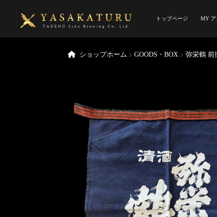
ナ
コ
ビ
ン
トップページ
MY 
ゲ
テ
ー
ン
ホーム
Myアカウ
シ
ツ
ショップホーム
GOODS・BOX
弥栄鶴 前
ョ
へ
プライバシーポ
ン
ス
へ
キ
特定商取引法
蔵
ス
ッ
キ
プ
ッ
プ