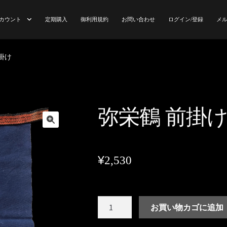
アカウント
定期購入
御利用規約
お問い合わせ
ログイン/登録
メ
ント
Subscribe Confirmation
Subscribe Thankyou
カート
ご購入手
掛け
リシー
ブログ
メルマガ購読登録のご案内
メルマガ購読登録の
舞 メンバー
弥栄鶴 前掛
¥
2,530
弥
お買い物カゴに追加
栄