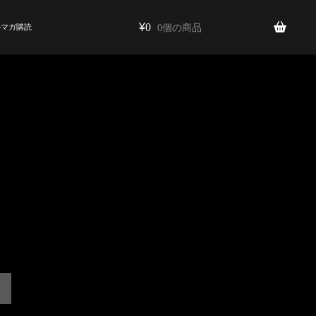
¥
0
ルマガ購読
0個の商品
続き
ご案内
定期購入
け