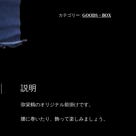
鶴
前
掛
カテゴリー:
GOODS・BOX
け
個
説明
弥栄鶴のオリジナル前掛けです。
腰に巻いたり、飾って楽しみましょう。