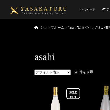
ナ
コ
ビ
ン
トップページ
MY 
ゲ
テ
ー
ン
ホーム
Myアカウ
シ
ツ
ショップホーム
“asahi”にタグ付けされた商
ョ
へ
プライバシーポ
ン
ス
へ
キ
特定商取引法
蔵
ス
ッ
asahi
キ
プ
ッ
プ
全5件を表示
SOLD
OUT