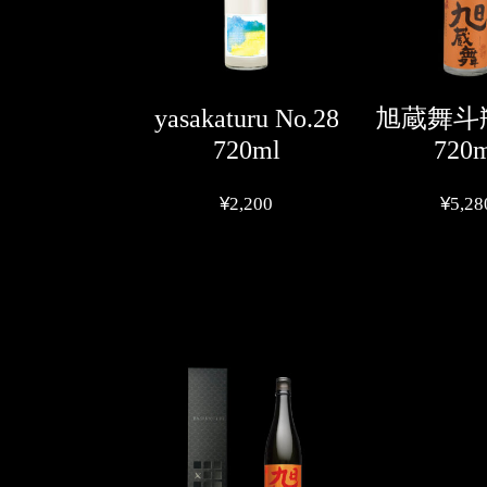
yasakaturu No.28
旭蔵舞斗
720ml
720
¥
2,200
¥
5,28
こ
の
商
品
に
は
複
数
の
バ