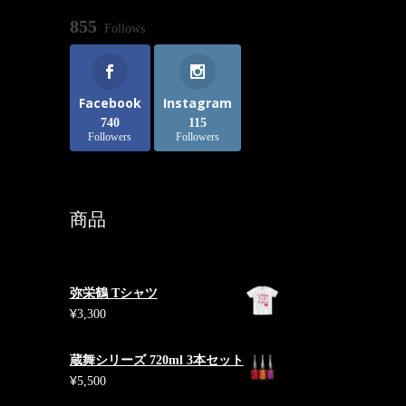
855
Follows
酒
Facebook
Instagram
740
115
Followers
Followers
こ
商品
の
商
品
に
弥栄鶴 Tシャツ
は
¥
3,300
複
数
蔵舞シリーズ 720ml 3本セット
の
¥
5,500
バ