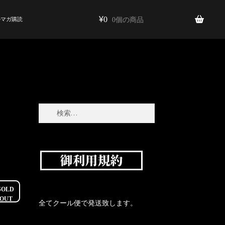
¥
0
ルマガ購読
0個の商品
続き
ご案内
定期購入
検
索:
SOLD
OUT
全てクール便で発送致します。