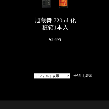
リ
エ
ー
シ
旭蔵舞 720ml 化
ョ
粧箱1本入
ン
が
あ
¥
2,695
り
ま
こ
す。
の
オ
商
プ
品
シ
に
ョ
全5件を表示
は
ン
複
は
数
商
の
品
バ
ペ
リ
ー
エ