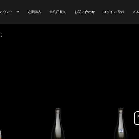
アカウント
定期購入
御利用規約
お問い合わせ
ログイン/登録
メ
ント
Subscribe Confirmation
Subscribe Thankyou
カート
ご購入手
品
リシー
ブログ
メルマガ購読登録のご案内
メルマガ購読登録の
舞 メンバー