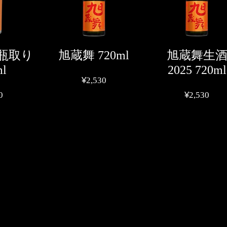
瓶取り
旭蔵舞 720ml
旭蔵舞生
ml
2025 720ml
¥
2,530
0
¥
2,530
こ
の
こ
商
の
品
商
に
品
は
に
複
は
数
複
の
数
バ
の
リ
バ
エ