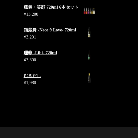
リ
エ
蔵舞・笑顔 720ml 6本セット
ー
¥
13,200
シ
ョ
猫蔵舞 -Neco 9 Love- 720ml
ン
¥
3,291
が
あ
理非 -Lihi- 720ml
り
¥
3,300
ま
す。
オ
むきだし
プ
¥
1,980
シ
ョ
ン
は
商
品
ペ
ー